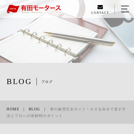
CONTACT
HOME
ABOUT US
MENU
WORK
BLOG
BLOG
ブログ
ACCESS
RECRUIT
HOME
BLOG
車の修理完全ガイド！キズを自分で直す方
法とプロへの依頼時のポイント
089-994-1700