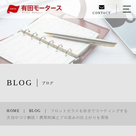
CONTACT
HOME
ABOUT US
MENU
WORK
BLOG
BLOG
ブログ
ACCESS
RECRUIT
HOME
BLOG
フロントガラスを自分でコーティングする
方法やコツ解説！費用削減とプロ並みの仕上がりを実現
089-994-1700